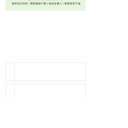
重磅福利
随手一拍，红包拿来~ ~ ~
即日起，关注武汉众迅科技有限公司官
方微信公众号，上传项目照片或者视频
就能获得现金红包哦~
活动规则
关注
武汉众迅科技有限公司
公众
1
号。
每个项目对应产品ID只能参与一
2
次活动。
按要求，只上传照片或只上传视
3
频，奖励红包10元